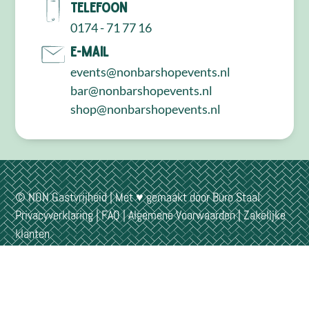
Telefoon
0174 - 71 77 16
E-mail
events@nonbarshopevents.nl
bar@nonbarshopevents.nl
shop@nonbarshopevents.nl
© NON Gastvrijheid | Met ♥ gemaakt door
Buro Staal
Privacyverklaring
|
FAQ
|
Algemene Voorwaarden
|
Zakelijke
klanten