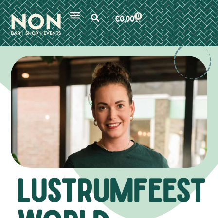
0
€
0,00
lustrumfeest