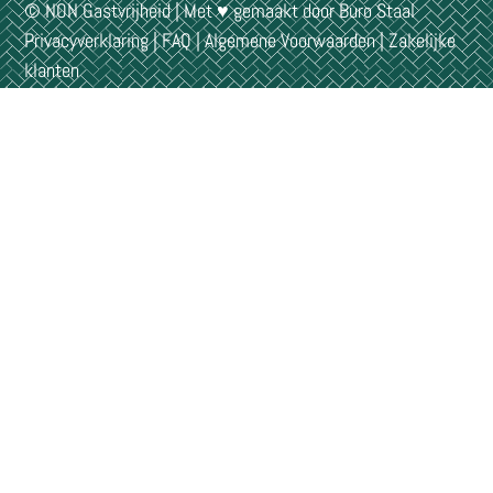
© NON Gastvrijheid | Met ♥ gemaakt door
Buro Staal
Privacyverklaring
|
FAQ
|
Algemene Voorwaarden
|
Zakelijke
klanten