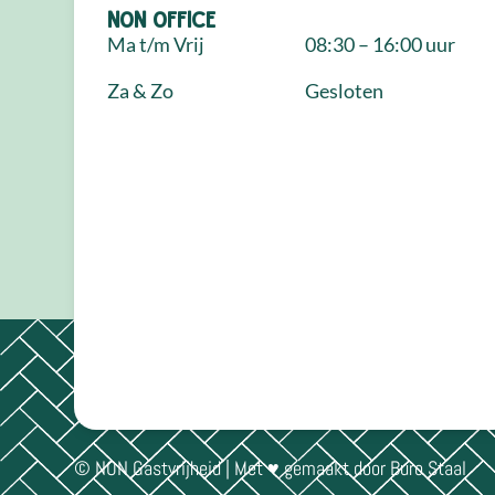
NON Office
Ma t/m Vrij
08:30 – 16:00 uur
Za & Zo
Gesloten
© NON Gastvrijheid | Met ♥ gemaakt door
Buro Staal