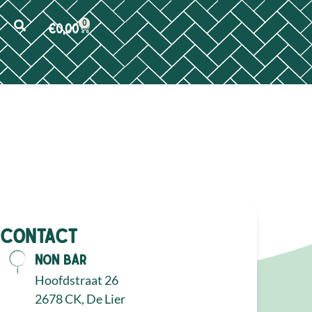
0
€
0,00
Contact
NON Bar
Hoofdstraat 26
2678 CK, De Lier