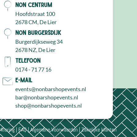
NON Centrum
Hoofdstraat 100
2678 CM, De Lier
NON Burgersdijk
Burgerdijkseweg 34
2678 NZ, De Lier
Telefoon
0174 - 71 77 16
E-mail
events@nonbarshopevents.nl
bar@nonbarshopevents.nl
shop@nonbarshopevents.nl
rklaring
|
FAQ
|
Algemene Voorwaarden
|
Zakelijke klanten