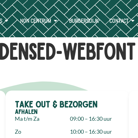
S
NON CENTRUM
BURGERSDIJK
CONTACT
densed-webfont
Take out & bezorgen
Afhalen
Ma t/m Za
09:00 – 16:30 uur
Zo
10:00 – 16:30 uur