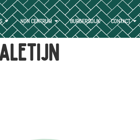
S
NON CENTRUM
BURGERSDIJK
CONTACT
aletijn