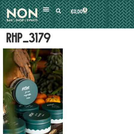
0
€
0,00
RHP_3179