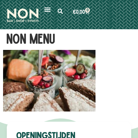
0
€
0,00
NON menu
Openingstijden