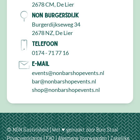
2678 CM, De Lier
NON Burgersdijk
Burgerdijkseweg 34
2678 NZ, De Lier
Telefoon
0174 - 71 77 16
E-mail
events@nonbarshopevents.nl
bar@nonbarshopevents.nl
shop@nonbarshopevents.nl
© NON Gastvrijheid | Met ♥ gemaakt door
Buro Staal
Privacyverklaring
|
FAQ
|
Algemene Voorwaarden
|
Zakelijke