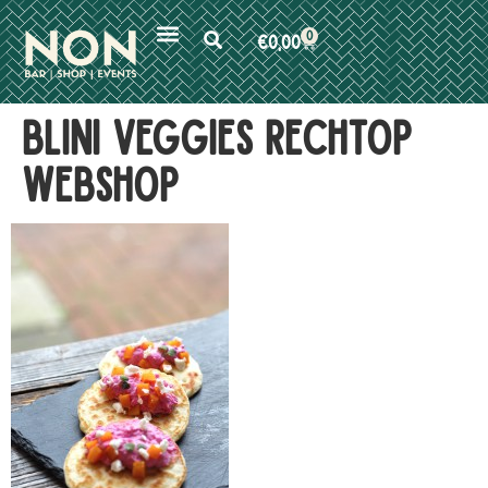
0
€
0,00
Blini veggies rechtop
webshop