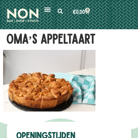
0
€
0,00
Oma’s Appeltaart
Openingstijden