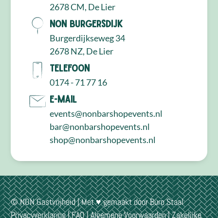
2678 CM, De Lier
NON Burgersdijk
Burgerdijkseweg 34
2678 NZ, De Lier
Telefoon
0174 - 71 77 16
E-mail
events@nonbarshopevents.nl
bar@nonbarshopevents.nl
shop@nonbarshopevents.nl
© NON Gastvrijheid | Met ♥ gemaakt door
Buro Staal
Privacyverklaring
|
FAQ
|
Algemene Voorwaarden
|
Zakelijke