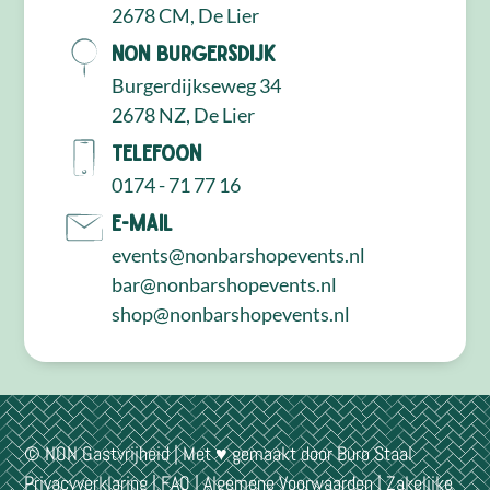
2678 CM, De Lier
NON Burgersdijk
Burgerdijkseweg 34
2678 NZ, De Lier
Telefoon
0174 - 71 77 16
E-mail
events@nonbarshopevents.nl
bar@nonbarshopevents.nl
shop@nonbarshopevents.nl
© NON Gastvrijheid | Met ♥ gemaakt door
Buro Staal
Privacyverklaring
|
FAQ
|
Algemene Voorwaarden
|
Zakelijke