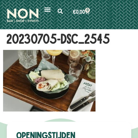
0
€
0,00
20230705-DSC_2545
Openingstijden