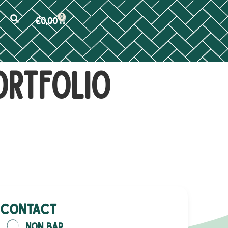
0
€
0,00
ortfolio
Contact
NON Bar