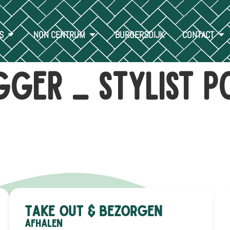
S
NON CENTRUM
BURGERSDIJK
CONTACT
gger _ Stylist P
Take out & bezorgen
Afhalen