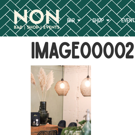
BAR
SHOP
EVENT
image00002