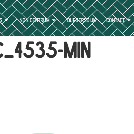
S
NON CENTRUM
BURGERSDIJK
CONTACT
C_4535-min