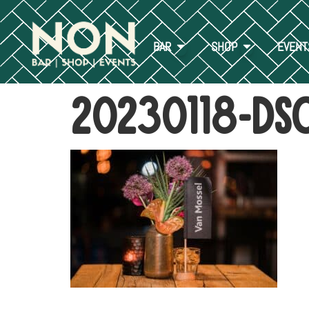
BAR
SHOP
EVENT
20230118-DS