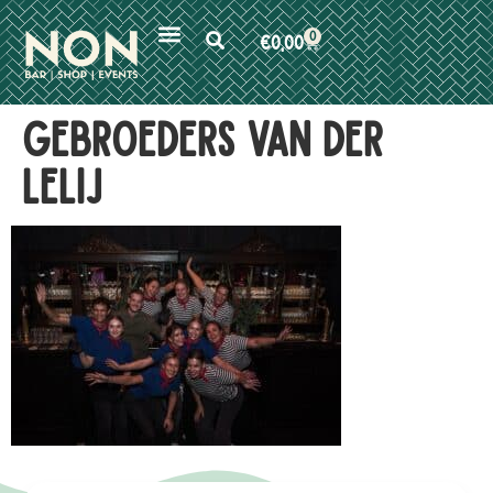
0
€
0,00
gebroeders van der
lelij