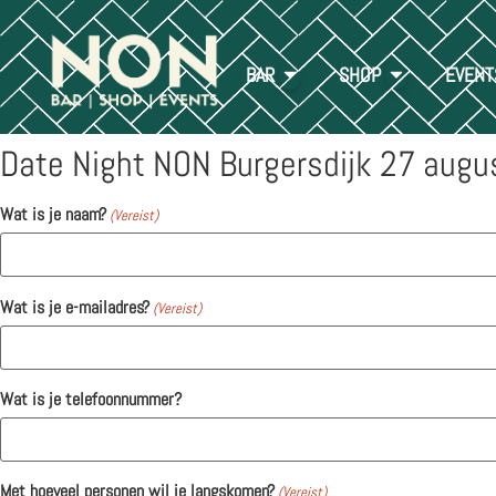
BAR
SHOP
EVENT
Date Night NON Burgersdijk 27 augu
Wat is je naam?
(Vereist)
Wat is je e-mailadres?
(Vereist)
Wat is je telefoonnummer?
Met hoeveel personen wil je langskomen?
(Vereist)