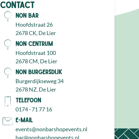
Contact
NON Bar
Hoofdstraat 26
2678 CK, De Lier
NON Centrum
Hoofdstraat 100
2678 CM, De Lier
NON Burgersdijk
Burgerdijkseweg 34
2678 NZ, De Lier
Telefoon
0174 - 71 77 16
E-mail
events@nonbarshopevents.nl
bar@nonbarshopevents.nl