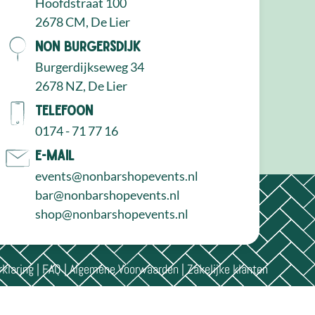
Hoofdstraat 100
2678 CM, De Lier
NON Burgersdijk
Burgerdijkseweg 34
2678 NZ, De Lier
Telefoon
0174 - 71 77 16
E-mail
events@nonbarshopevents.nl
bar@nonbarshopevents.nl
shop@nonbarshopevents.nl
rklaring
|
FAQ
|
Algemene Voorwaarden
|
Zakelijke klanten