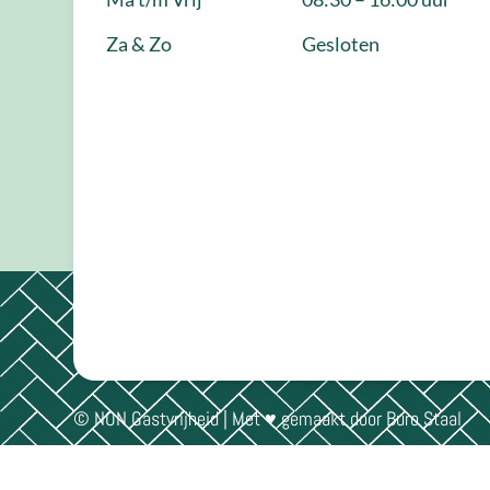
Za & Zo
Gesloten
© NON Gastvrijheid | Met ♥ gemaakt door
Buro Staal