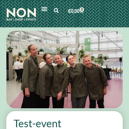
0
€
0,00
Test-event