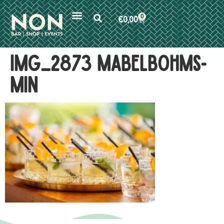
0
€
0,00
IMG_2873 MabelBohms-
min