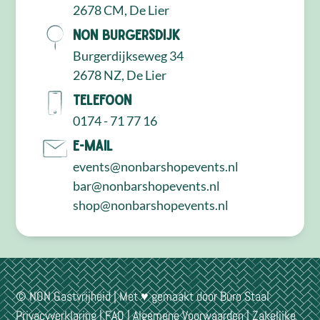
2678 CM, De Lier
NON Burgersdijk
Burgerdijkseweg 34
2678 NZ, De Lier
Telefoon
0174 - 71 77 16
E-mail
events@nonbarshopevents.nl
bar@nonbarshopevents.nl
shop@nonbarshopevents.nl
© NON Gastvrijheid | Met ♥ gemaakt door
Buro Staal
Privacyverklaring
|
FAQ
|
Algemene Voorwaarden
|
Zakelijke