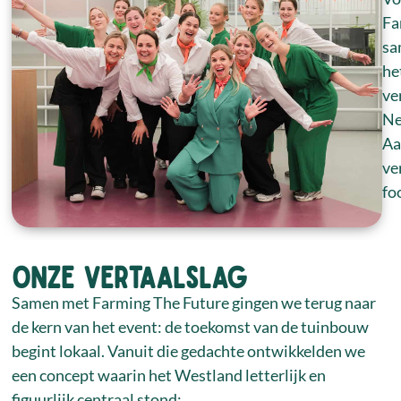
Fa
sa
he
ve
Ne
Aa
ve
fo
Onze vertaalslag
Samen met Farming The Future gingen we terug naar
de kern van het event: de toekomst van de tuinbouw
begint lokaal. Vanuit die gedachte ontwikkelden we
een concept waarin het Westland letterlijk en
figuurlijk centraal stond: