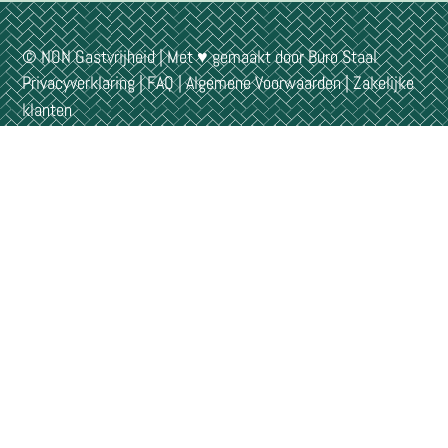
© NON Gastvrijheid | Met ♥ gemaakt door
Buro Staal
Privacyverklaring
|
FAQ
|
Algemene Voorwaarden
|
Zakelijke
klanten