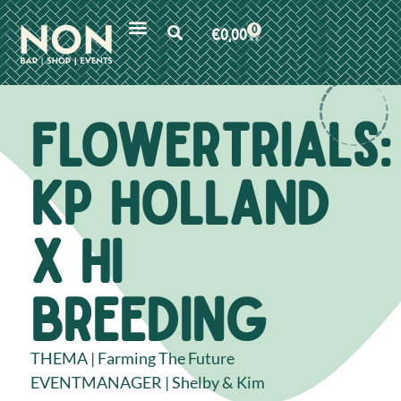
0
€
0,00
FlowerTrials:
kp holland
x hi
breeding
THEMA | Farming The Future
EVENTMANAGER | Shelby & Kim