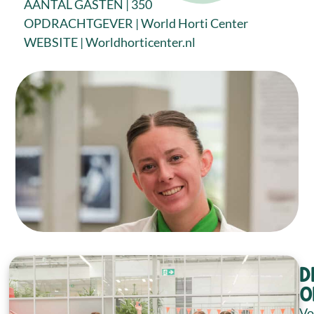
AANTAL GASTEN | 350
OPDRACHTGEVER | World Horti Center
WEBSITE |
Worldhorticenter.nl
D
o
Vo