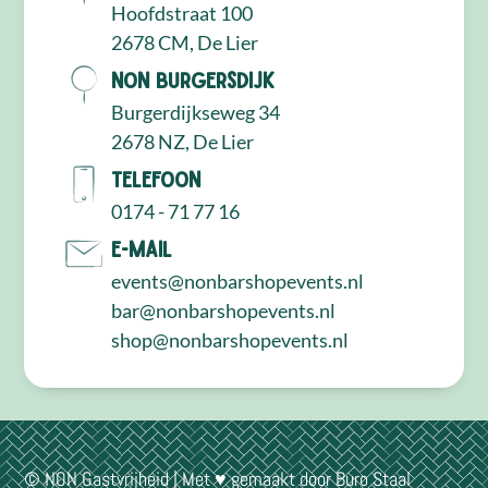
Hoofdstraat 100
2678 CM, De Lier
NON Burgersdijk
Burgerdijkseweg 34
2678 NZ, De Lier
Telefoon
0174 - 71 77 16
E-mail
events@nonbarshopevents.nl
bar@nonbarshopevents.nl
shop@nonbarshopevents.nl
© NON Gastvrijheid | Met ♥ gemaakt door
Buro Staal