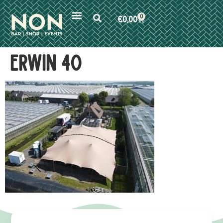
0
€
0,00
erwin 40