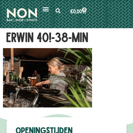
0
€
0,00
ERWIN 40!-38-min
Openingstijden