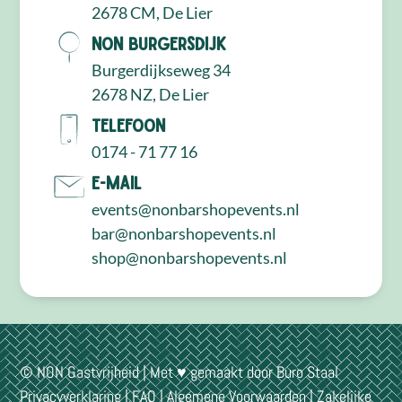
2678 CM, De Lier
NON Burgersdijk
Burgerdijkseweg 34
2678 NZ, De Lier
Telefoon
0174 - 71 77 16
E-mail
events@nonbarshopevents.nl
bar@nonbarshopevents.nl
shop@nonbarshopevents.nl
© NON Gastvrijheid | Met ♥ gemaakt door
Buro Staal
Privacyverklaring
|
FAQ
|
Algemene Voorwaarden
|
Zakelijke