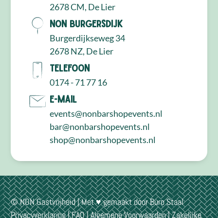
2678 CM, De Lier
NON Burgersdijk
Burgerdijkseweg 34
2678 NZ, De Lier
Telefoon
0174 - 71 77 16
E-mail
events@nonbarshopevents.nl
bar@nonbarshopevents.nl
shop@nonbarshopevents.nl
© NON Gastvrijheid | Met ♥ gemaakt door
Buro Staal
Privacyverklaring
|
FAQ
|
Algemene Voorwaarden
|
Zakelijke