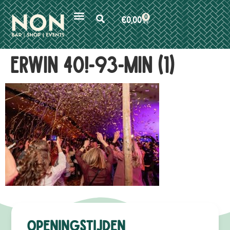
0
€
0,00
ERWIN 40!-93-min (1)
Openingstijden