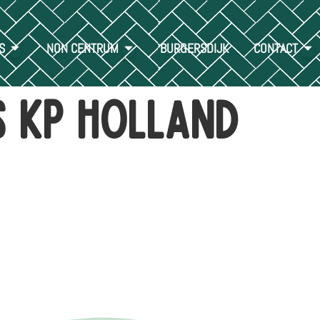
S
NON CENTRUM
BURGERSDIJK
CONTACT
s kp holland