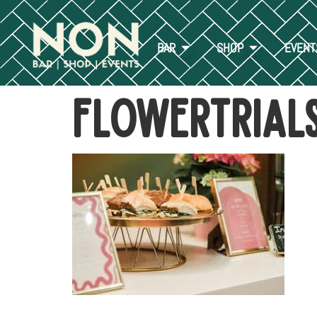
BAR
SHOP
EVENT
flowertrial