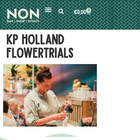
0
€
0,00
kp holland
flowertrials