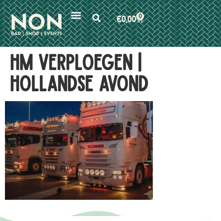
0
€
0,00
HM verploegen |
hollandse avond