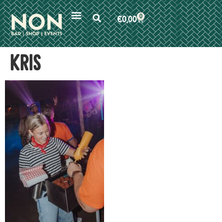
0
€
0,00
kris