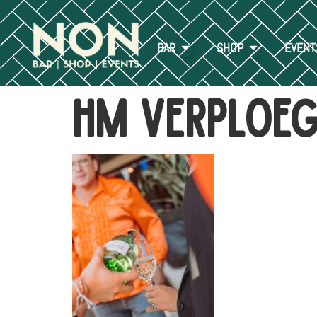
BAR
SHOP
EVENT
HM verploeg