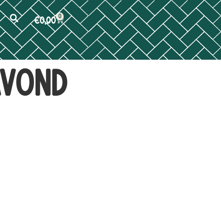
0
€
0,00
avond