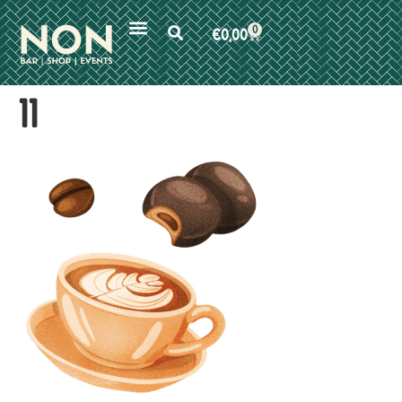
0
€
0,00
11