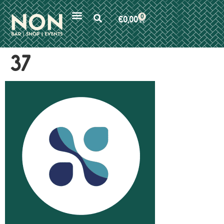
0
€
0,00
37