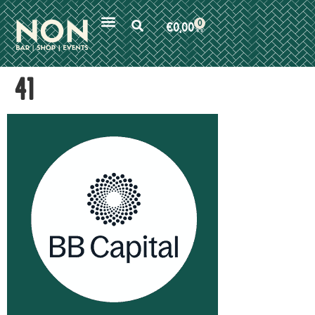
0
€
0,00
41