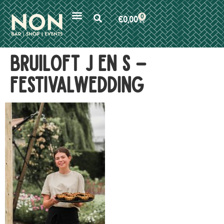
0
€
0,00
Bruiloft J en S –
festivalwedding