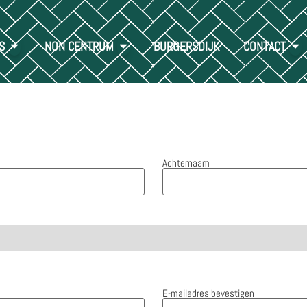
S
NON CENTRUM
BURGERSDIJK
CONTACT
Achternaam
E-mailadres bevestigen