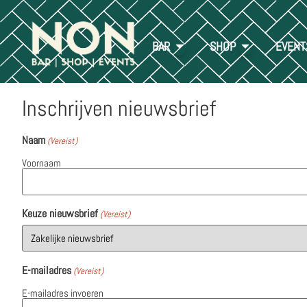
BAR
SHOP
EVENT
Inschrijven nieuwsbrief
Naam
(Vereist)
Voornaam
Keuze nieuwsbrief
(Vereist)
E-mailadres
(Vereist)
E-mailadres invoeren