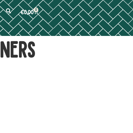
0
€
0,00
tners