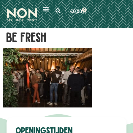
0
€
0,00
be fresh
Openingstijden