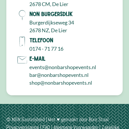
2678 CM, De Lier
NON Burgersdijk
Burgerdijkseweg 34
2678 NZ, De Lier
Telefoon
0174 - 71 77 16
E-mail
events@nonbarshopevents.nl
bar@nonbarshopevents.nl
shop@nonbarshopevents.nl
© NON Gastvrijheid | Met ♥ gemaakt door
Buro Staal
Privacyverklaring
|
FAQ
|
Algemene Voorwaarden
|
Zakelijke