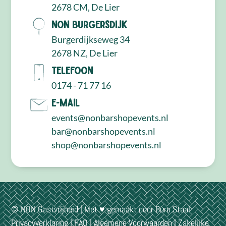
2678 CM, De Lier
NON Burgersdijk
Burgerdijkseweg 34
2678 NZ, De Lier
Telefoon
0174 - 71 77 16
E-mail
events@nonbarshopevents.nl
bar@nonbarshopevents.nl
shop@nonbarshopevents.nl
© NON Gastvrijheid | Met ♥ gemaakt door
Buro Staal
Privacyverklaring
|
FAQ
|
Algemene Voorwaarden
|
Zakelijke