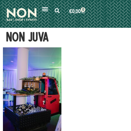
0
€
0,00
NON JUVA