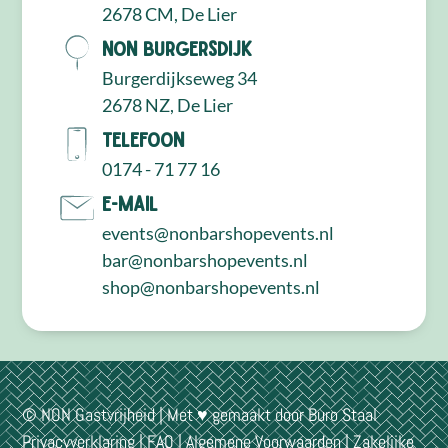
2678 CM, De Lier
NON Burgersdijk
Burgerdijkseweg 34
2678 NZ, De Lier
Telefoon
0174 - 71 77 16
E-mail
events@nonbarshopevents.nl
bar@nonbarshopevents.nl
shop@nonbarshopevents.nl
© NON Gastvrijheid | Met ♥ gemaakt door
Buro Staal
Privacyverklaring
|
FAQ
|
Algemene Voorwaarden
|
Zakelijke