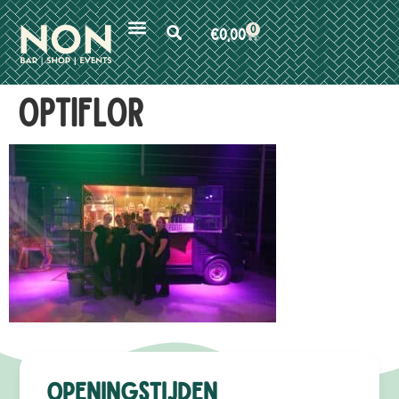
0
€
0,00
Optiflor
Openingstijden