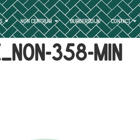
S
NON CENTRUM
BURGERSDIJK
CONTACT
e_non-358-min