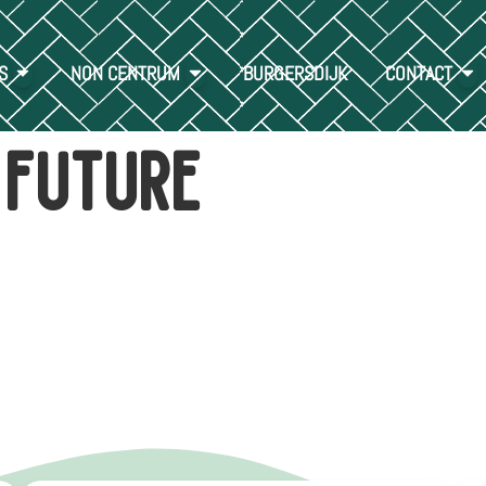
S
NON CENTRUM
BURGERSDIJK
CONTACT
 future