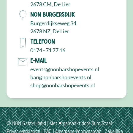
2678 CM, De Lier
NON Burgersdijk
Burgerdijkseweg 34
2678 NZ, De Lier
Telefoon
0174 - 71 77 16
E-mail
events@nonbarshopevents.nl
bar@nonbarshopevents.nl
shop@nonbarshopevents.nl
© NON Gastvrijheid | Met ♥ gemaakt door
Buro Staal
Privacyverklaring
|
FAQ
|
Algemene Voorwaarden
|
Zakelijke