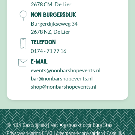
2678 CM, De Lier
NON Burgersdijk
Burgerdijkseweg 34
2678 NZ, De Lier
Telefoon
0174 - 71 77 16
E-mail
events@nonbarshopevents.nl
bar@nonbarshopevents.nl
shop@nonbarshopevents.nl
© NON Gastvrijheid | Met ♥ gemaakt door
Buro Staal
Privacyverklaring
|
FAQ
|
Algemene Voorwaarden
|
Zakelijke