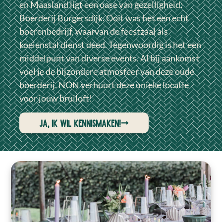
en Maasland ligt een oase van gezelligheid:
Boerderij Burgersdijk. Ooit was het een echt
boerenbedrijf, waarvan de feestzaal als
koeienstal dienst deed. Tegenwoordig is het een
middelpunt van diverse events. Al bij aankomst
voel je de bijzondere atmosfeer van deze oude
boerderij. NON verhuurt deze unieke locatie
voor jouw bruiloft!
Ja, ik wil kennismaken!