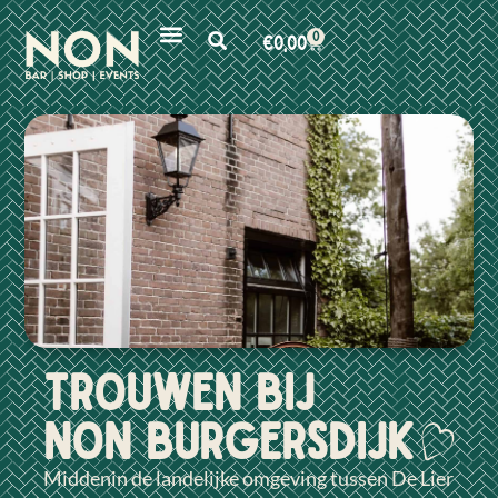
0
€
0,00
Trouwen bij
non Burgersdijk
Middenin de landelijke omgeving tussen De Lier