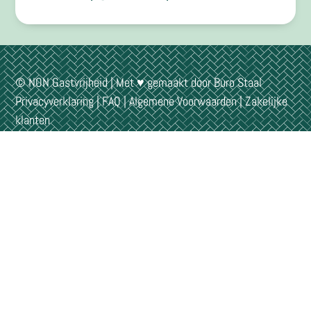
© NON Gastvrijheid | Met ♥ gemaakt door
Buro Staal
Privacyverklaring
|
FAQ
|
Algemene Voorwaarden
|
Zakelijke
klanten