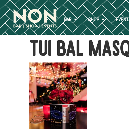
BAR
SHOP
EVENT
tui bal mas