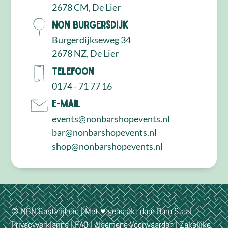
2678 CM, De Lier
NON Burgersdijk
Burgerdijkseweg 34
2678 NZ, De Lier
Telefoon
0174 - 71 77 16
E-mail
events@nonbarshopevents.nl
bar@nonbarshopevents.nl
shop@nonbarshopevents.nl
© NON Gastvrijheid | Met ♥ gemaakt door
Buro Staal
Privacyverklaring
|
FAQ
|
Algemene Voorwaarden
|
Zakelijke