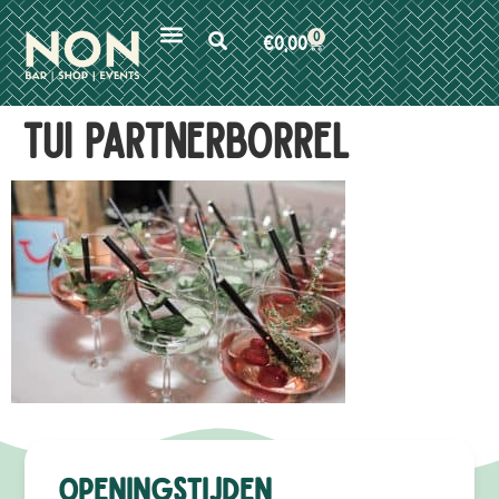
0
€
0,00
TUI Partnerborrel
Openingstijden