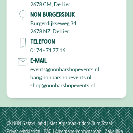
2678 CM, De Lier
NON Burgersdijk
Burgerdijkseweg 34
2678 NZ, De Lier
Telefoon
0174 - 71 77 16
E-mail
events@nonbarshopevents.nl
bar@nonbarshopevents.nl
shop@nonbarshopevents.nl
© NON Gastvrijheid | Met ♥ gemaakt door
Buro Staal
Privacyverklaring
|
FAQ
|
Algemene Voorwaarden
|
Zakelijke