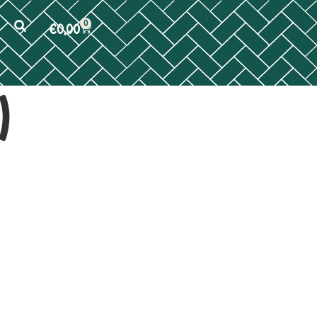
0
€
0,00
)