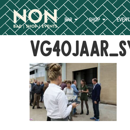
BAR
SHOP
EVENT
VG40jaar_Sy