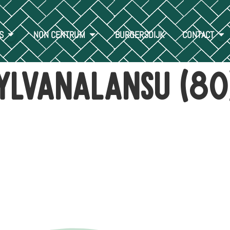
S
NON CENTRUM
BURGERSDIJK
CONTACT
lvanaLansu (80