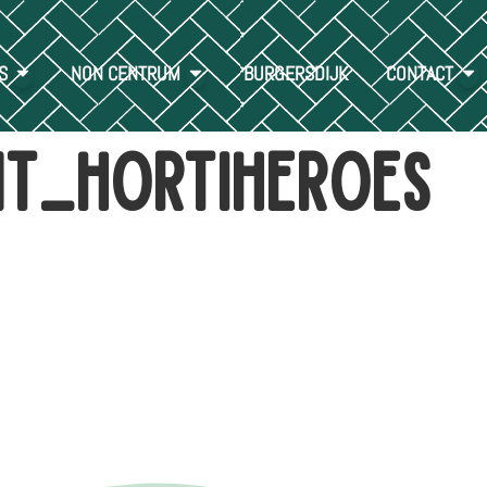
S
NON CENTRUM
BURGERSDIJK
CONTACT
nt_hortiheroes