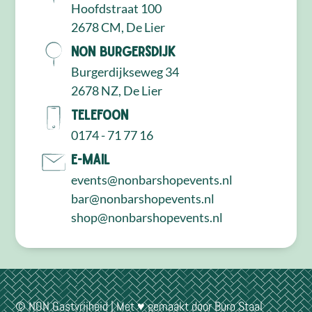
Hoofdstraat 100
2678 CM, De Lier
NON Burgersdijk
Burgerdijkseweg 34
2678 NZ, De Lier
Telefoon
0174 - 71 77 16
E-mail
events@nonbarshopevents.nl
bar@nonbarshopevents.nl
shop@nonbarshopevents.nl
© NON Gastvrijheid | Met ♥ gemaakt door
Buro Staal