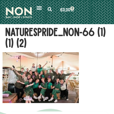
0
€
0,00
Naturespride_non-66 (1)
(1) (2)