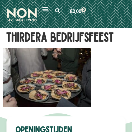
0
€
0,00
ThirdEra bedrijfsfeest
Openingstijden