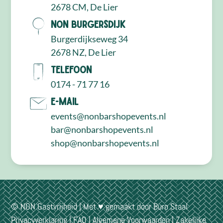
2678 CM, De Lier
NON Burgersdijk
Burgerdijkseweg 34
2678 NZ, De Lier
Telefoon
0174 - 71 77 16
E-mail
events@nonbarshopevents.nl
bar@nonbarshopevents.nl
shop@nonbarshopevents.nl
© NON Gastvrijheid | Met ♥ gemaakt door
Buro Staal
Privacyverklaring
|
FAQ
|
Algemene Voorwaarden
|
Zakelijke